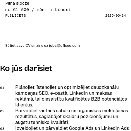
Pilna slodze
no €1 500 / mēn. + bonusi
PUBLICĒTS
2026-06-24
Pieteikties šai lomai
Sūtiet savu CV un ziņu uz
jobs@offseq.com
Ko jūs darīsiet
Plānojiet, īstenojiet un optimizējiet daudzkanālu
kampaņas SEO, e-pastā, LinkedIn un maksas
reklāmā, lai piesaistītu kvalificētus B2B potenciālos
klientus.
Pārvaldiet vietnes saturu un organiskās meklēšanas
rezultātus, saglabājot skaidru pozicionējumu un
augstu tehnisko kvalitāti.
Izveidojiet un pārvaldiet Google Ads un LinkedIn Ads