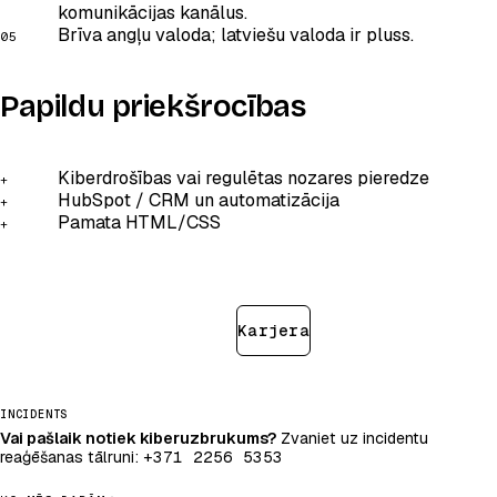
komunikācijas kanālus.
Brīva angļu valoda; latviešu valoda ir pluss.
Papildu priekšrocības
Kiberdrošības vai regulētas nozares pieredze
HubSpot / CRM un automatizācija
Pamata HTML/CSS
Pieteikties šai lomai
Karjera
INCIDENTS
Vai pašlaik notiek kiberuzbrukums?
Zvaniet uz incidentu
reaģēšanas tālruni:
+371 2256 5353