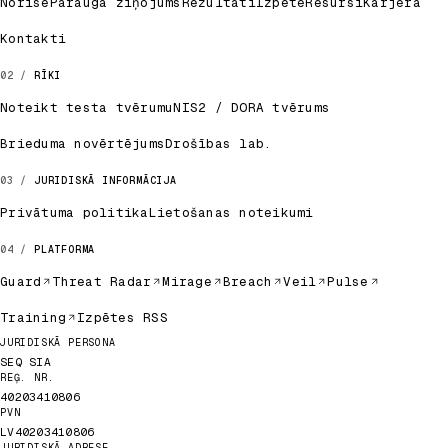
Norise
Parauga ziņojums
Rezultāti
Izpēte
Resursi
Karjera
Kontakti
RĪKI
Noteikt testa tvērumu
NIS2 / DORA tvērums
Brieduma novērtējums
Drošības lab.
JURIDISKĀ INFORMĀCIJA
Privātuma politika
Lietošanas noteikumi
PLATFORMA
Guard
Threat Radar
Mirage
Breach
Veil
Pulse
Training
Izpētes RSS
Juridiskie dati
JURIDISKĀ PERSONA
SEQ SIA
REĢ. NR.
40203410806
PVN
LV40203410806
JURIDISKĀ ADRESE