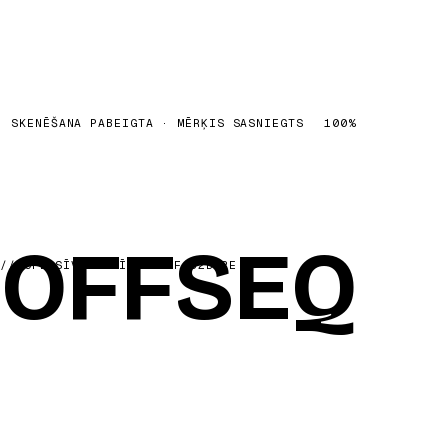
SKENĒŠANA PABEIGTA · MĒRĶIS SASNIEGTS
100
%
OFFSEQ
OFFSEQ
//
OFENSĪVĀ SECĪBA
·
REF
32B02E