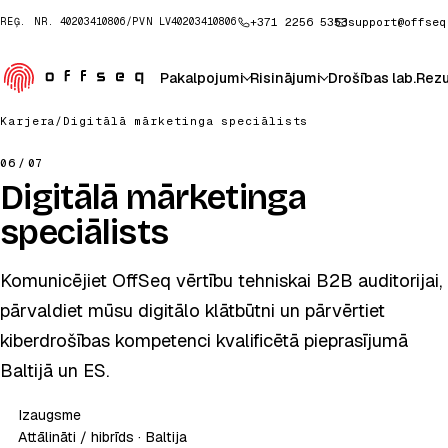
+371 2256 5353
support@offseq
REĢ. NR.
40203410806
/
PVN
LV40203410806
Pakalpojumi
Risinājumi
Drošības lab.
Rezu
Karjera
/
Digitālā mārketinga speciālists
06
/ 07
Digitālā mārketinga
speciālists
Komunicējiet OffSeq vērtību tehniskai B2B auditorijai,
pārvaldiet mūsu digitālo klātbūtni un pārvērtiet
kiberdrošības kompetenci kvalificētā pieprasījumā
Baltijā un ES.
Izaugsme
Attālināti / hibrīds · Baltija