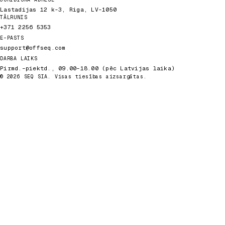
Lastadijas 12 k-3, Riga, LV-1050
TĀLRUNIS
+371 2256 5353
E-PASTS
support@offseq.com
DARBA LAIKS
Pirmd.–piektd., 09.00–18.00 (pēc Latvijas laika)
© 2026 SEQ SIA. Visas tiesības aizsargātas.