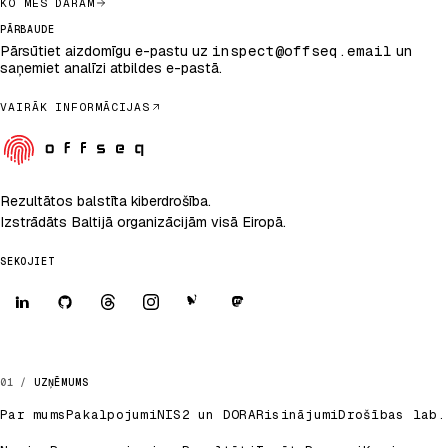
KO MĒS DARĀM
PĀRBAUDE
Pārsūtiet aizdomīgu e-pastu uz
inspect@offseq.email
un
saņemiet analīzi atbildes e-pastā.
VAIRĀK INFORMĀCIJAS
Rezultātos balstīta kiberdrošība.
Izstrādāts Baltijā organizācijām visā Eiropā.
SEKOJIET
UZŅĒMUMS
Par mums
Pakalpojumi
NIS2 un DORA
Risinājumi
Drošības lab.