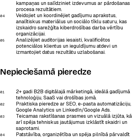
kampaņas un salīdziniet izdevumus ar pārdošanas
procesa rezultātiem.
Veidojiet un koordinējiet gadījumu aprakstus,
analītiskus materiālus un sociālo tīklu saturu, kas
izskaidro sarežģīta kiberdrošības darba vērtību
organizācijai.
Analizējiet auditorijas iesaisti, kvalificētos
potenciālos klientus un ieguldījumu atdevi un
izmantojiet datus rezultātu uzlabošanai.
Nepieciešamā pieredze
2+ gadi B2B digitālajā mārketingā, ideālā gadījumā
tehnoloģiju, SaaS vai drošības jomā.
Praktiska pieredze ar SEO, e-pasta automatizāciju,
Google Analytics un LinkedIn/Google Ads.
Teicamas rakstīšanas prasmes un vizuālā izjūta, kā
arī spēja tehniskus jautājumus izklāstīt skaidri un
saprotami.
Patstāvība, organizētība un spēja pilnībā pārvaldīt