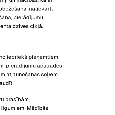
robežošana, galiekārtu,
šana, pierādījumu
enta dzīves ciklā.
 no iepriekš pieņemtiem
m, pierādījumu apstrādes
iem atjaunošanas soļiem.
audīt.
ru prasībām,
u līgumiem. Mācībās