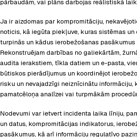
pārbaudām, vai plāns darbojas reālistiskā lai
Ja ir aizdomas par kompromitāciju, nekavējoti
noticis, kā iegūta piekļuve, kuras sistēmas un d
turpinās un kādus ierobežošanas pasākumus va
Rekonstruējam darbības no galiekārtām, žurn
audita ierakstiem, tīkla datiem un e-pasta, vi
būtiskos pierādījumus un koordinējot ierobežo
risku un nevajadzīgi neiznīcinātu informāciju,
pamatcēloņa analīzei vai turpmākām procedū
Nodevumi var ietvert incidenta laika līniju, pa
un datus, kompromitācijas indikatorus, ierob
pasākumus, kā arī informāciju regulatīvo paz