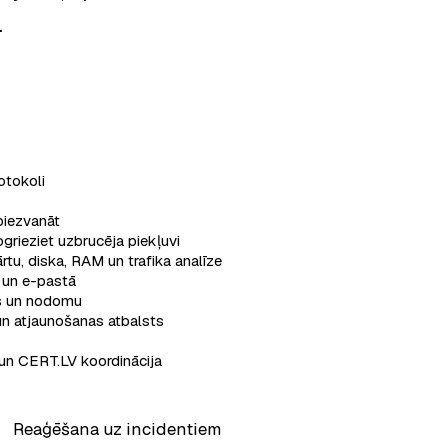
.
otokoli
piezvanāt
ogrieziet uzbrucēja piekļuvi
rtu, diska, RAM un trafika analīze
ē un e-pastā
as un nodomu
n atjaunošanas atbalsts
un CERT.LV koordinācija
Reaģēšana uz incidentiem