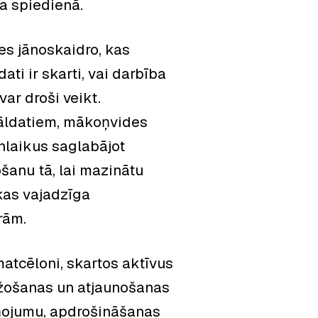
ka spiedienā.
es jānoskaidro, kas
ati ir skarti, vai darbība
r droši veikt.
āldatiem, mākoņvides
enlaikus saglabājot
šanu tā, lai mazinātu
 kas vajadzīga
rām.
matcēloni, skartos aktīvus
ežošanas un atjaunošanas
iņojumu, apdrošināšanas