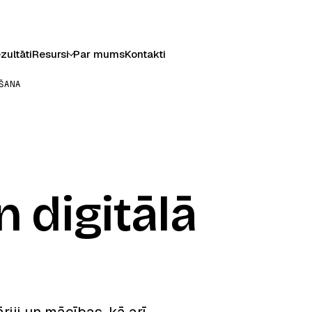
zultāti
Resursi
Par mums
Kontakti
ŠANA
 digitālā
iji un mācības, kā arī