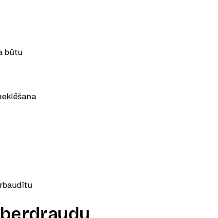
a būtu
zmeklēšana
ārbaudītu
kiberdraudu