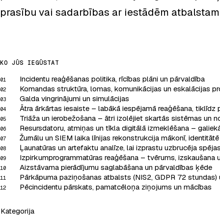
prasību vai sadarbības ar iestādēm atbalstam
KO JŪS IEGŪSTAT
Incidentu reaģēšanas politika, rīcības plāni un pārvaldība
01
Komandas struktūra, lomas, komunikācijas un eskalācijas pr
02
Galda vingrinājumi un simulācijas
03
Ātra ārkārtas iesaiste – labākā iespējamā reaģēšana, tiklīdz 
04
Triāža un ierobežošana – ātri izolējiet skartās sistēmas un n
05
Resursdatoru, atmiņas un tīkla digitālā izmeklēšana – galiekā
06
Žurnālu un SIEM laika līnijas rekonstrukcija mākonī, identitāt
07
Ļaunatūras un artefaktu analīze, lai izprastu uzbrucēja spēj
08
Izpirkumprogrammatūras reaģēšana – tvērums, izskaušana u
09
Aizstāvama pierādījumu saglabāšana un pārvaldības ķēde
10
Pārkāpuma paziņošanas atbalsts (NIS2, GDPR 72 stundas) 
11
Pēcincidentu pārskats, pamatcēloņa ziņojums un mācības
12
Kategorija