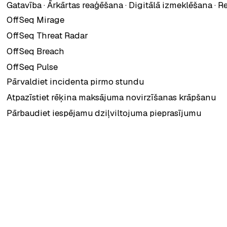
Gatavība · Ārkārtas reaģēšana · Digitālā izmeklēšana · 
, atveras jaunā cilnē
OffSeq Mirage
, atveras jaunā cilnē
OffSeq Threat Radar
, atveras jaunā cilnē
OffSeq Breach
, atveras jaunā cilnē
OffSeq Pulse
Pārvaldiet incidenta pirmo stundu
Atpazīstiet rēķina maksājuma novirzīšanas krāpšanu
Pārbaudiet iespējamu dziļviltojuma pieprasījumu