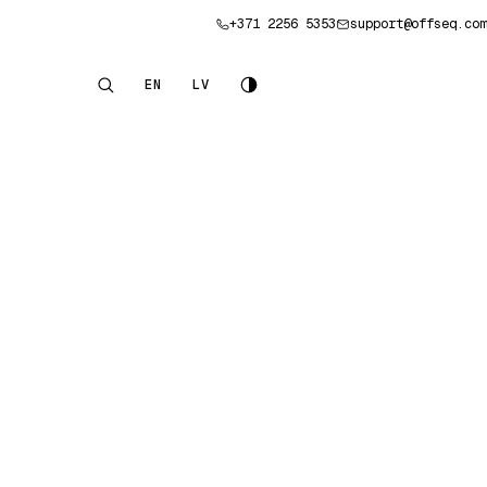
+371 2256 5353
support@offseq.com
Pieteikt konsultāciju
EN
LV
English
Latviešu