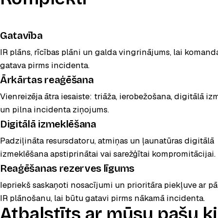
Gatavība
IR plāns, rīcības plāni un galda vingrinājums, lai komand
gatava pirms incidenta.
Ārkārtas reaģēšana
POPULĀRS
Vienreizēja ātra iesaiste: triāža, ierobežošana, digitālā i
un pilna incidenta ziņojums.
Digitālā izmeklēšana
Padziļināta resursdatoru, atmiņas un ļaunatūras digitālā
izmeklēšana apstiprinātai vai sarežģītai kompromitācijai.
Reaģēšanas rezerves līgums
Iepriekš saskaņoti nosacījumi un prioritāra piekļuve ar p
IR plānošanu, lai būtu gatavi pirms nākamā incidenta.
Atbalstīts ar mūsu pašu 