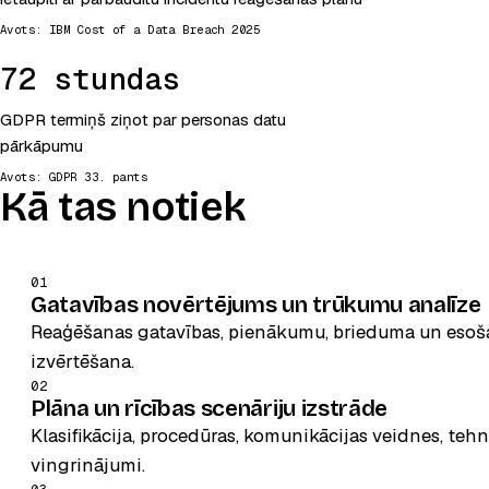
, atveras jaunā cilnē
Avots:
IBM Cost of a Data Breach 2025
72 stundas
GDPR termiņš ziņot par personas datu
pārkāpumu
, atveras jaunā cilnē
Avots:
GDPR 33. pants
Kā tas notiek
01
Gatavības novērtējums un trūkumu analīze
Reaģēšanas gatavības, pienākumu, brieduma un esoš
izvērtēšana.
02
Plāna un rīcības scenāriju izstrāde
Klasifikācija, procedūras, komunikācijas veidnes, tehn
vingrinājumi.