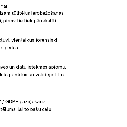
ana
dzam tūlītējus ierobežošanas
pirms tie tiek pārrakstīti.
ļuvi, vienlaikus forensiski
ta pēdas.
ļuves un datu ietekmes apjomu,
sta punktus un validējiet tīru
2 / GDPR paziņošanai,
tējums, lai to pašu ceļu