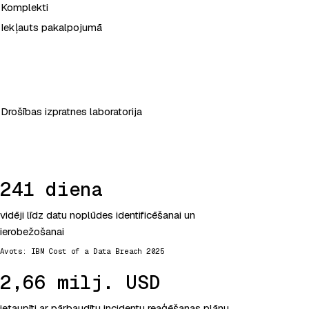
Komplekti
Iekļauts pakalpojumā
Drošības izpratnes laboratorija
241 diena
vidēji līdz datu noplūdes identificēšanai un
ierobežošanai
, atveras jaunā cilnē
Avots:
IBM Cost of a Data Breach 2025
2,66 milj. USD
ietaupīti ar pārbaudītu incidentu reaģēšanas plānu