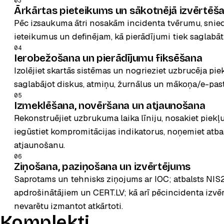
03
Ārkārtas pieteikums un sākotnējā izvērtēš
Pēc izsaukuma ātri nosakām incidenta tvērumu, snie
ieteikumus un definējam, kā pierādījumi tiek saglabāti, 
04
Ierobežošana un pierādījumu fiksēšana
Izolējiet skartās sistēmas un nogrieziet uzbrucēja piek
saglabājot diskus, atmiņu, žurnālus un mākoņa/e-pas
05
Izmeklēšana, novēršana un atjaunošana
Rekonstruējiet uzbrukuma laika līniju, nosakiet piek
iegūstiet kompromitācijas indikatorus, noņemiet atbal
atjaunošanu.
06
Ziņošana, paziņošana un izvērtējums
Saprotams un tehnisks ziņojums ar IOC; atbalsts NIS
apdrošinātājiem un CERT.LV; kā arī pēcincidenta izvēr
nevarētu izmantot atkārtoti.
Komplekti