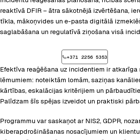
reaktīvā DFIR – ātra sākotnējā izvērtēšana, ie
tīkla, mākoņvides un e-pasta digitālā izmeklē
saglabāšana un regulatīvā ziņošana visā incid
Pieteikt konsultāciju
+371 2256 5353
Efektīva reaģēšana uz incidentiem ir atkarīga
lēmumiem: noteiktām lomām, saziņas kanālie
kārtības, eskalācijas kritērijiem un pārbaudīt
Palīdzam šīs spējas izveidot un praktiski pārb
Programmu var saskaņot ar NIS2, GDPR, noza
kiberapdrošināšanas nosacījumiem un klient