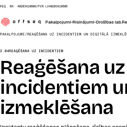
REĢ. NR.
40203410806
/
PVN
LV40203410806
Pakalpojumi
Risinājumi
Drošības lab.
Re
PAKALPOJUMI
/
REAĢĒŠANA UZ INCIDENTIEM UN DIGITĀLĀ IZMEKLĒ
3.04
REAĢĒŠANA UZ INCIDENTIEM
Reaģēšana uz
incidentiem un
izmeklēšana
Incidentu reaģēšanas plānošana, rīcības scenār