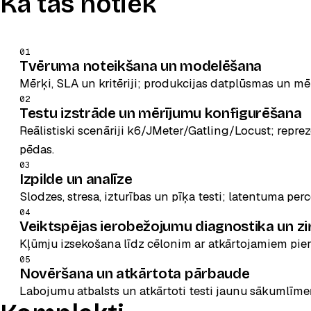
Kā tas notiek
01
Tvēruma noteikšana un modelēšana
Mērķi, SLA un kritēriji; produkcijas datplūsmas un mēr
02
Testu izstrāde un mērījumu konfigurēšana
Reālistiski scenāriji k6/JMeter/Gatling/Locust; reprez
pēdas.
03
Izpilde un analīze
Slodzes, stresa, izturības un pīķa testi; latentuma perc
04
Veiktspējas ierobežojumu diagnostika un z
Kļūmju izsekošana līdz cēlonim ar atkārtojamiem pie
05
Novēršana un atkārtota pārbaude
Labojumu atbalsts un atkārtoti testi jaunu sākumlīmeņ