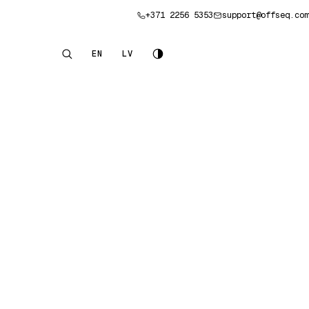
+371 2256 5353
support@offseq.com
Pieteikt konsultāciju
EN
LV
English
Latviešu