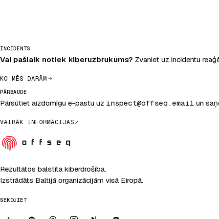
INCIDENTS
Vai pašlaik notiek kiberuzbrukums?
Zvaniet uz incidentu reaģ
KO MĒS DARĀM
PĀRBAUDE
Pārsūtiet aizdomīgu e-pastu uz
inspect@offseq.email
un saņe
VAIRĀK INFORMĀCIJAS
Rezultātos balstīta kiberdrošība.
Izstrādāts Baltijā organizācijām visā Eiropā.
SEKOJIET