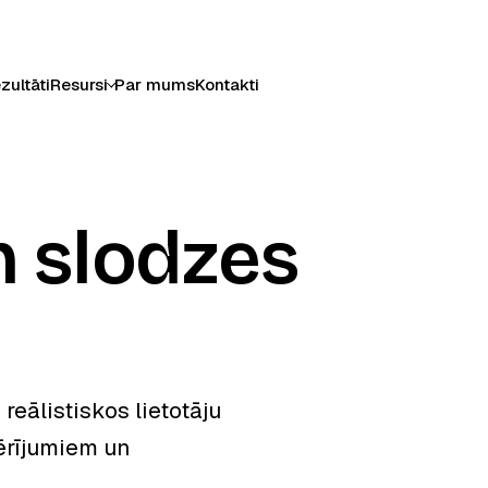
zultāti
Resursi
Par mums
Kontakti
n slodzes
reālistiskos lietotāju
ērījumiem un