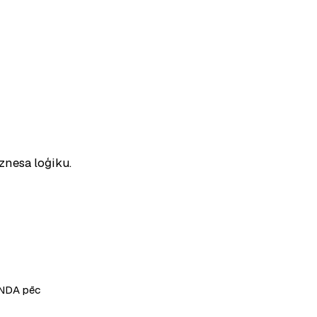
iznesa loģiku.
Not
· NDA pēc