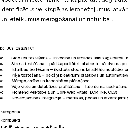
identificētus veiktspējas ierobežojumus, atk
un ieteikumus mērogošanai un noturībai.
KO JŪS IEGŪSTAT
Slodzes testēšana – uzvedība un atbildes laiki sagaidāmā u
01
Stresa testēšana – pāri kapacitātei, lai atrastu pārrāvuma pu
02
Izturības testēšana – ilgstoša slodze, lai atklātu noplūdes u
03
Pīķa testēšana – pēkšņi pieaugumi elastības un automātis
04
Mērogojamība un kapacitātes plānošana
05
Vājo vietu un datubāzes profilēšana – latentuma izsekošana 
06
Frontend veiktspēja un Core Web Vitals (LCP, INP, CLS)
07
Novērojamības integrācija – metrikas, pēdas un atkārtojami 
08
Kategorija
Komplekti