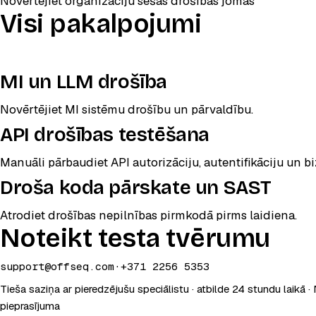
Novērtējiet organizāciju sešās drošības jomās
Visi pakalpojumi
MI un LLM drošība
Novērtējiet MI sistēmu drošību un pārvaldību.
API drošības testēšana
Manuāli pārbaudiet API autorizāciju, autentifikāciju un b
Droša koda pārskate un SAST
Atrodiet drošības nepilnības pirmkodā pirms laidiena.
Noteikt testa tvērumu
support@offseq.com
·
+371 2256 5353
Tieša saziņa ar pieredzējušu speciālistu · atbilde 24 stundu laikā 
pieprasījuma