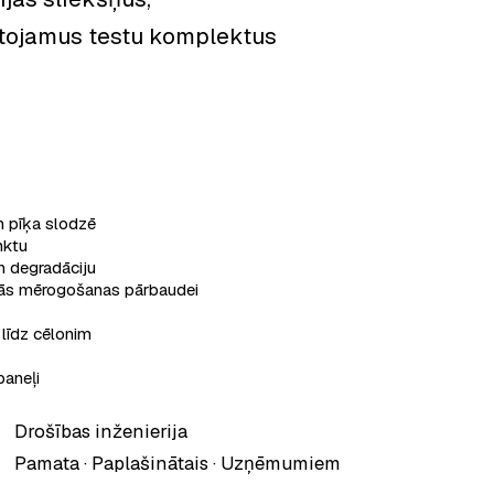
ārtojamus testu komplektus
n pīķa slodzē
nktu
n degradāciju
kās mērogošanas pārbaudei
līdz cēlonim
paneļi
Drošības inženierija
Pamata · Paplašinātais · Uzņēmumiem