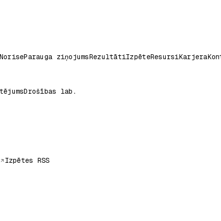
Norise
Parauga ziņojums
Rezultāti
Izpēte
Resursi
Karjera
Kon
tējums
Drošības lab.
Izpētes RSS