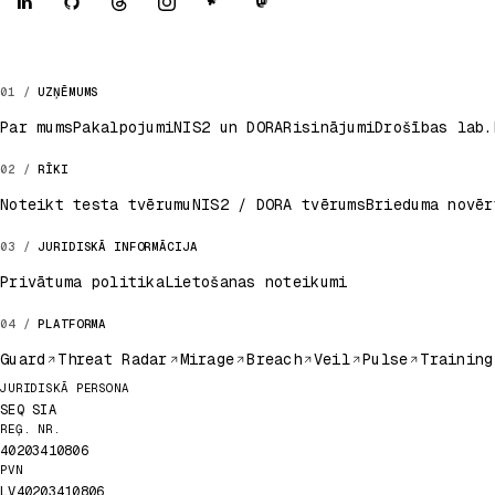
UZŅĒMUMS
Par mums
Pakalpojumi
NIS2 un DORA
Risinājumi
Drošības lab.
RĪKI
Noteikt testa tvērumu
NIS2 / DORA tvērums
Brieduma novēr
JURIDISKĀ INFORMĀCIJA
Privātuma politika
Lietošanas noteikumi
PLATFORMA
Guard
Threat Radar
Mirage
Breach
Veil
Pulse
Training
Juridiskie dati
JURIDISKĀ PERSONA
SEQ SIA
REĢ. NR.
40203410806
PVN
LV40203410806