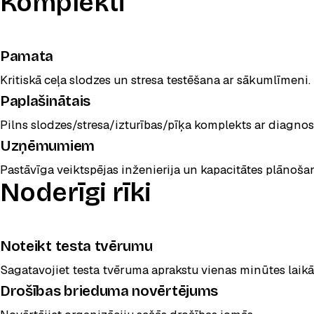
Komplekti
Pamata
Kritiskā ceļa slodzes un stresa testēšana ar sākumlīmeni.
Paplašinātais
POPULĀRS
Pilns slodzes/stresa/izturības/pīķa komplekts ar diagnos
Uzņēmumiem
Pastāvīga veiktspējas inženierija un kapacitātes plānoša
Noderīgi rīki
Noteikt testa tvērumu
Sagatavojiet testa tvēruma aprakstu vienas minūtes laikā
Drošības brieduma novērtējums