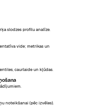
ķa slodzes profilu analīze.
entatīva vide; metrikas un
entiles, caurlaide un kļūdas.
iņošana
rādījumiem.
u noteikšanai (pēc izvēles).