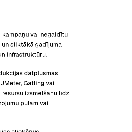
, kampaņu vai negaidītu
 un sliktākā gadījuma
n infrastruktūru.
odukcijas datplūsmas
JMeter, Gatling vai
 resursu izsmelšanu līdz
nojumu pūlam vai
ijas sliekšņus,