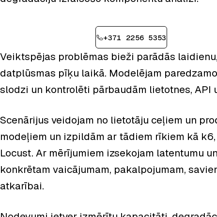
Pieteikt konsultāciju
+371 2256 5353
Veiktspējas problēmas bieži parādās laidienu
datplūsmas pīķu laikā. Modelējam paredzamo
slodzi un kontrolēti pārbaudām lietotnes, API u
Scenārijus veidojam no lietotāju ceļiem un pr
modeļiem un izpildām ar tādiem rīkiem kā k6, 
Locust. Ar mērījumiem izsekojam latentumu un
konkrētam vaicājumam, pakalpojumam, savie
atkarībai.
Nodevumi ietver izmērītu kapacitāti, degradāc