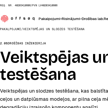
REĢ. NR.
40203410806
/
PVN
LV40203410806
Pakalpojumi
Risinājumi
Drošības lab.
Re
PAKALPOJUMI
/
VEIKTSPĒJAS UN SLODZES TESTĒŠANA
2.08
DROŠĪBAS INŽENIERIJA
Veiktspējas u
testēšana
Veiktspējas un slodzes testēšana, kas balstīta 
ceļos un datplūsmas modeļos, ar pilna ceļa m
degradāciju izraisošo komponentu analīzi.