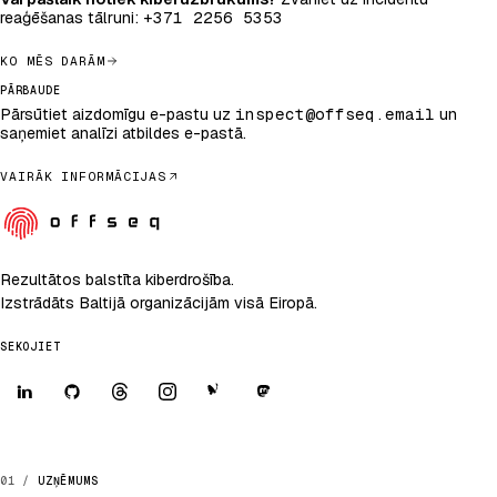
reaģēšanas tālruni:
+371 2256 5353
KO MĒS DARĀM
PĀRBAUDE
Pārsūtiet aizdomīgu e-pastu uz
inspect@offseq.email
un
saņemiet analīzi atbildes e-pastā.
VAIRĀK INFORMĀCIJAS
Rezultātos balstīta kiberdrošība.
Izstrādāts Baltijā organizācijām visā Eiropā.
SEKOJIET
UZŅĒMUMS