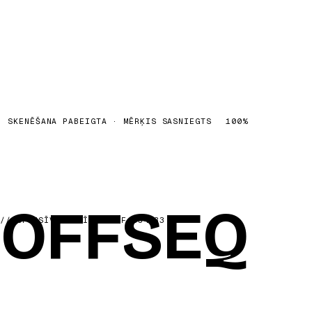
SKENĒŠANA PABEIGTA · MĒRĶIS SASNIEGTS
100
%
OFFSEQ
OFFSEQ
//
OFENSĪVĀ SECĪBA
·
REF
054833