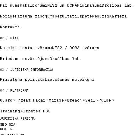
Par mums
Pakalpojumi
NIS2 un DORA
Risinājumi
Drošības lab.
Norise
Parauga ziņojums
Rezultāti
Izpēte
Resursi
Karjera
Kontakti
RĪKI
Noteikt testa tvērumu
NIS2 / DORA tvērums
Brieduma novērtējums
Drošības lab.
JURIDISKĀ INFORMĀCIJA
Privātuma politika
Lietošanas noteikumi
PLATFORMA
Guard
Threat Radar
Mirage
Breach
Veil
Pulse
Training
Izpētes RSS
Juridiskie dati
JURIDISKĀ PERSONA
SEQ SIA
REĢ. NR.