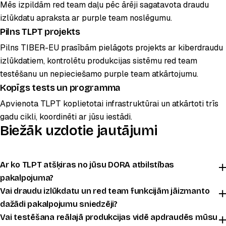
Mēs izpildām red team daļu pēc ārēji sagatavota draudu
izlūkdatu apraksta ar purple team noslēgumu.
Pilns TLPT projekts
POPULĀRS
Pilns TIBER-EU prasībām pielāgots projekts ar kiberdraudu
izlūkdatiem, kontrolētu produkcijas sistēmu red team
testēšanu un nepieciešamo purple team atkārtojumu.
Kopīgs tests un programma
Apvienota TLPT koplietotai infrastruktūrai un atkārtoti trīs
gadu cikli, koordinēti ar jūsu iestādi.
Biežāk uzdotie jautājumi
Ar ko TLPT atšķiras no jūsu DORA atbilstības
pakalpojuma?
Vai draudu izlūkdatu un red team funkcijām jāizmanto
dažādi pakalpojumu sniedzēji?
Vai testēšana reālajā produkcijas vidē apdraudēs mūsu