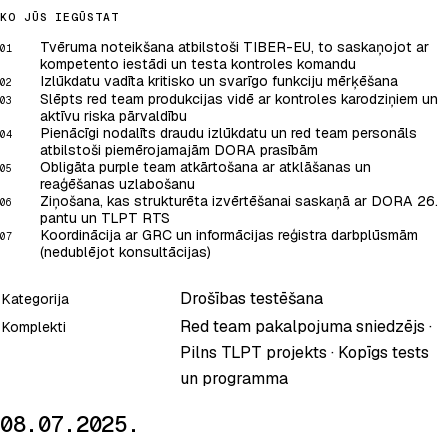
KO JŪS IEGŪSTAT
Tvēruma noteikšana atbilstoši TIBER-EU, to saskaņojot ar
01
kompetento iestādi un testa kontroles komandu
Izlūkdatu vadīta kritisko un svarīgo funkciju mērķēšana
02
Slēpts red team produkcijas vidē ar kontroles karodziņiem un
03
aktīvu riska pārvaldību
Pienācīgi nodalīts draudu izlūkdatu un red team personāls
04
atbilstoši piemērojamajām DORA prasībām
Obligāta purple team atkārtošana ar atklāšanas un
05
reaģēšanas uzlabošanu
Ziņošana, kas strukturēta izvērtēšanai saskaņā ar DORA 26.
06
pantu un TLPT RTS
Koordinācija ar GRC un informācijas reģistra darbplūsmām
07
(nedublējot konsultācijas)
Drošības testēšana
Kategorija
Red team pakalpojuma sniedzējs ·
Komplekti
Pilns TLPT projekts · Kopīgs tests
un programma
08.07.2025.