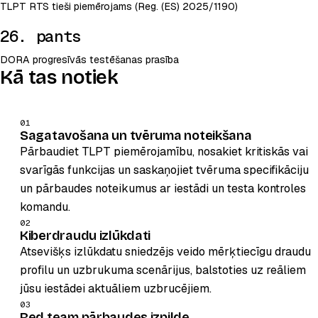
TLPT RTS tieši piemērojams (Reg. (ES) 2025/1190)
26. pants
DORA progresīvās testēšanas prasība
Kā tas notiek
01
Sagatavošana un tvēruma noteikšana
Pārbaudiet TLPT piemērojamību, nosakiet kritiskās vai
svarīgās funkcijas un saskaņojiet tvēruma specifikāciju
un pārbaudes noteikumus ar iestādi un testa kontroles
komandu.
02
Kiberdraudu izlūkdati
Atsevišķs izlūkdatu sniedzējs veido mērķtiecīgu draudu
profilu un uzbrukuma scenārijus, balstoties uz reāliem
jūsu iestādei aktuāliem uzbrucējiem.
03
Red team pārbaudes izpilde