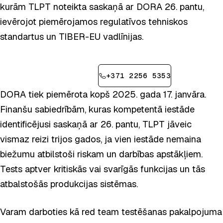
kurām TLPT noteikta saskaņā ar DORA 26. pantu,
ievērojot piemērojamos regulatīvos tehniskos
standartus un TIBER-EU vadlīnijas.
Pieteikt konsultāciju
+371 2256 5353
DORA tiek piemērota kopš 2025. gada 17. janvāra.
Finanšu sabiedrībām, kuras kompetentā iestāde
identificējusi saskaņā ar 26. pantu, TLPT jāveic
vismaz reizi trijos gados, ja vien iestāde nemaina
biežumu atbilstoši riskam un darbības apstākļiem.
Tests aptver kritiskās vai svarīgās funkcijas un tās
atbalstošās produkcijas sistēmas.
Varam darboties kā red team testēšanas pakalpojuma