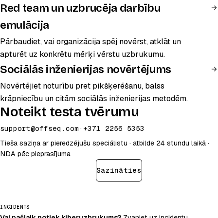
Red team un uzbrucēja darbību
emulācija
Pārbaudiet, vai organizācija spēj novērst, atklāt un
apturēt uz konkrētu mērķi vērstu uzbrukumu.
Sociālās inženierijas novērtējums
Novērtējiet noturību pret pikšķerēšanu, balss
krāpniecību un citām sociālās inženierijas metodēm.
Noteikt testa tvērumu
support@offseq.com
·
+371 2256 5353
Tieša saziņa ar pieredzējušu speciālistu · atbilde 24 stundu laikā ·
NDA pēc pieprasījuma
Noteikt testa tvērumu
Sazināties
INCIDENTS
Vai pašlaik notiek kiberuzbrukums?
Zvaniet uz incidentu