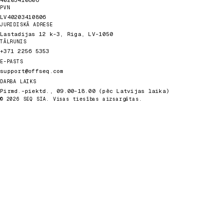
40203410806
PVN
LV40203410806
JURIDISKĀ ADRESE
Lastadijas 12 k-3, Riga, LV-1050
TĀLRUNIS
+371 2256 5353
E-PASTS
support@offseq.com
DARBA LAIKS
Pirmd.–piektd., 09.00–18.00 (pēc Latvijas laika)
© 2026 SEQ SIA. Visas tiesības aizsargātas.