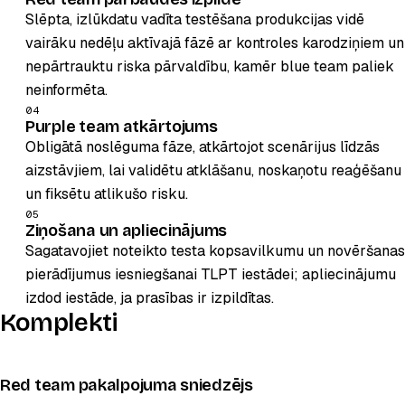
Slēpta, izlūkdatu vadīta testēšana produkcijas vidē
vairāku nedēļu aktīvajā fāzē ar kontroles karodziņiem un
nepārtrauktu riska pārvaldību, kamēr blue team paliek
neinformēta.
04
Purple team atkārtojums
Obligātā noslēguma fāze, atkārtojot scenārijus līdzās
aizstāvjiem, lai validētu atklāšanu, noskaņotu reaģēšanu
un fiksētu atlikušo risku.
05
Ziņošana un apliecinājums
Sagatavojiet noteikto testa kopsavilkumu un novēršanas
pierādījumus iesniegšanai TLPT iestādei; apliecinājumu
izdod iestāde, ja prasības ir izpildītas.
Komplekti
Red team pakalpojuma sniedzējs