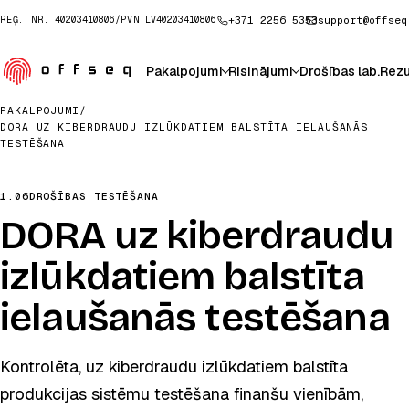
+371 2256 5353
support@offseq
REĢ. NR.
40203410806
/
PVN
LV40203410806
Pakalpojumi
Risinājumi
Drošības lab.
Rezu
PAKALPOJUMI
/
DORA UZ KIBERDRAUDU IZLŪKDATIEM BALSTĪTA IELAUŠANĀS
TESTĒŠANA
1.06
DROŠĪBAS TESTĒŠANA
DORA uz kiberdraudu
izlūkdatiem balstīta
ielaušanās testēšana
Kontrolēta, uz kiberdraudu izlūkdatiem balstīta
produkcijas sistēmu testēšana finanšu vienībām,