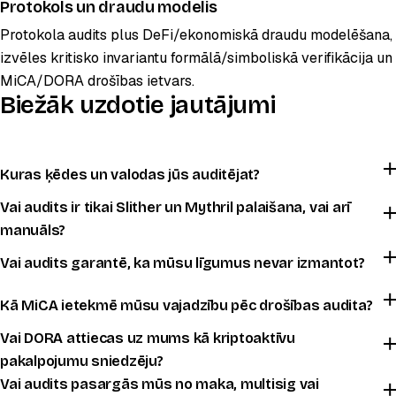
Protokols un draudu modelis
Protokola audits plus DeFi/ekonomiskā draudu modelēšana,
izvēles kritisko invariantu formālā/simboliskā verifikācija un
MiCA/DORA drošības ietvars.
Biežāk uzdotie jautājumi
Kuras ķēdes un valodas jūs auditējat?
Vai audits ir tikai Slither un Mythril palaišana, vai arī
manuāls?
Vai audits garantē, ka mūsu līgumus nevar izmantot?
Kā MiCA ietekmē mūsu vajadzību pēc drošības audita?
Vai DORA attiecas uz mums kā kriptoaktīvu
pakalpojumu sniedzēju?
Vai audits pasargās mūs no maka, multisig vai