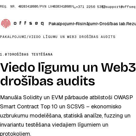
+371 2256 5353
support@offseq
REĢ. NR.
40203410806
/
PVN
LV40203410806
Pakalpojumi
Risinājumi
Drošības lab.
Rezu
PAKALPOJUMI
/
VIEDO LĪGUMU UN WEB3 DROŠĪBAS AUDITS
1.07
DROŠĪBAS TESTĒŠANA
Viedo līgumu un Web3
drošības audits
Manuāla Solidity un EVM pārbaude atbilstoši OWASP
Smart Contract Top 10 un SCSVS – ekonomisko
uzbrukumu modelēšana, statiskā analīze, fuzzing un
invariantu testēšana viedajiem līgumiem un
protokoliem.