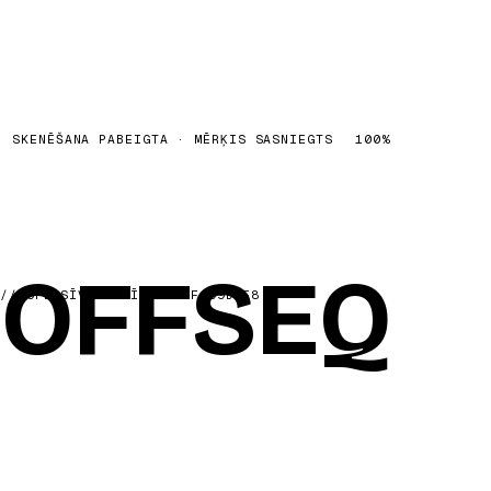
SKENĒŠANA PABEIGTA · MĒRĶIS SASNIEGTS
100
%
OFFSEQ
OFFSEQ
//
OFENSĪVĀ SECĪBA
·
REF
C9D8E8