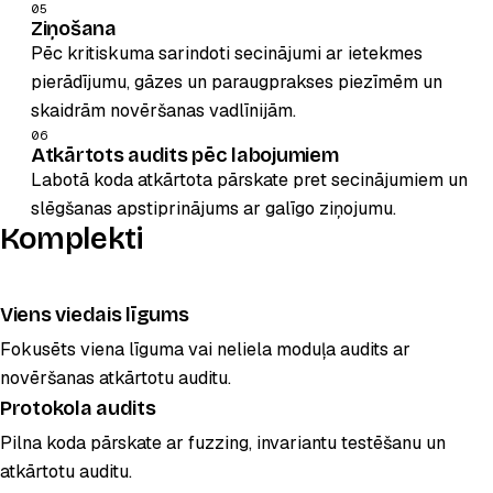
05
Ziņošana
Pēc kritiskuma sarindoti secinājumi ar ietekmes
pierādījumu, gāzes un paraugprakses piezīmēm un
skaidrām novēršanas vadlīnijām.
06
Atkārtots audits pēc labojumiem
Labotā koda atkārtota pārskate pret secinājumiem un
slēgšanas apstiprinājums ar galīgo ziņojumu.
Komplekti
Viens viedais līgums
Fokusēts viena līguma vai neliela moduļa audits ar
novēršanas atkārtotu auditu.
Protokola audits
POPULĀRS
Pilna koda pārskate ar fuzzing, invariantu testēšanu un
atkārtotu auditu.