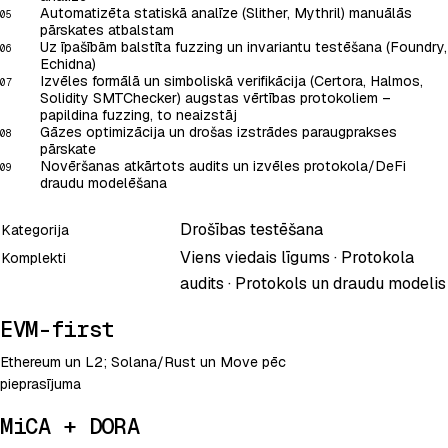
Automatizēta statiskā analīze (Slither, Mythril) manuālās
05
pārskates atbalstam
Uz īpašībām balstīta fuzzing un invariantu testēšana (Foundry,
06
Echidna)
Izvēles formālā un simboliskā verifikācija (Certora, Halmos,
07
Solidity SMTChecker) augstas vērtības protokoliem –
papildina fuzzing, to neaizstāj
Gāzes optimizācija un drošas izstrādes paraugprakses
08
pārskate
Novēršanas atkārtots audits un izvēles protokola/DeFi
09
draudu modelēšana
Drošības testēšana
Kategorija
Viens viedais līgums · Protokola
Komplekti
audits · Protokols un draudu modelis
EVM-first
Ethereum un L2; Solana/Rust un Move pēc
pieprasījuma
MiCA + DORA