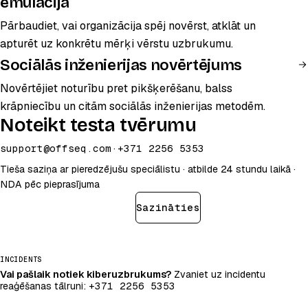
emulācija
Pārbaudiet, vai organizācija spēj novērst, atklāt un
apturēt uz konkrētu mērķi vērstu uzbrukumu.
Sociālās inženierijas novērtējums
Novērtējiet noturību pret pikšķerēšanu, balss
krāpniecību un citām sociālās inženierijas metodēm.
Noteikt testa tvērumu
support@offseq.com
·
+371 2256 5353
Tieša saziņa ar pieredzējušu speciālistu · atbilde 24 stundu laikā ·
NDA pēc pieprasījuma
Noteikt testa tvērumu
Sazināties
INCIDENTS
Vai pašlaik notiek kiberuzbrukums?
Zvaniet uz incidentu
reaģēšanas tālruni:
+371 2256 5353