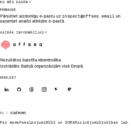
KO MĒS DARĀM
PĀRBAUDE
Pārsūtiet aizdomīgu e-pastu uz
inspect@offseq.email
un
saņemiet analīzi atbildes e-pastā.
VAIRĀK INFORMĀCIJAS
Rezultātos balstīta kiberdrošība.
Izstrādāts Baltijā organizācijām visā Eiropā.
SEKOJIET
UZŅĒMUMS
Par mums
Pakalpojumi
NIS2 un DORA
Risinājumi
Drošības lab.