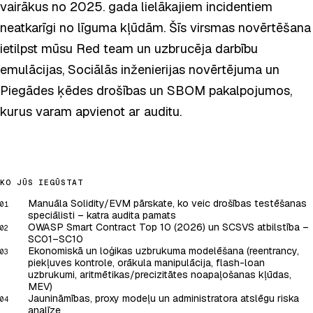
vairākus no 2025. gada lielākajiem incidentiem
neatkarīgi no līguma kļūdām. Šīs virsmas novērtēšana
ietilpst mūsu Red team un uzbrucēja darbību
emulācijas, Sociālās inženierijas novērtējuma un
Piegādes ķēdes drošības un SBOM pakalpojumos,
kurus varam apvienot ar auditu.
KO JŪS IEGŪSTAT
Manuāla Solidity/EVM pārskate, ko veic drošības testēšanas
01
speciālisti – katra audita pamats
OWASP Smart Contract Top 10 (2026) un SCSVS atbilstība –
02
SC01–SC10
Ekonomiskā un loģikas uzbrukuma modelēšana (reentrancy,
03
piekļuves kontrole, orākula manipulācija, flash-loan
uzbrukumi, aritmētikas/precizitātes noapaļošanas kļūdas,
MEV)
Jaunināmības, proxy modeļu un administratora atslēgu riska
04
analīze