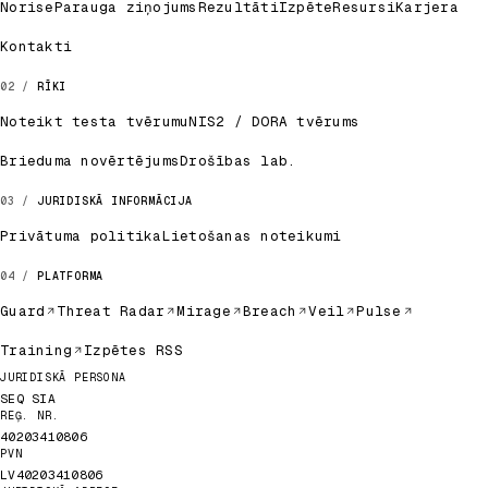
Norise
Parauga ziņojums
Rezultāti
Izpēte
Resursi
Karjera
Kontakti
RĪKI
Noteikt testa tvērumu
NIS2 / DORA tvērums
Brieduma novērtējums
Drošības lab.
JURIDISKĀ INFORMĀCIJA
Privātuma politika
Lietošanas noteikumi
PLATFORMA
Guard
Threat Radar
Mirage
Breach
Veil
Pulse
Training
Izpētes RSS
Juridiskie dati
JURIDISKĀ PERSONA
SEQ SIA
REĢ. NR.
40203410806
PVN
LV40203410806