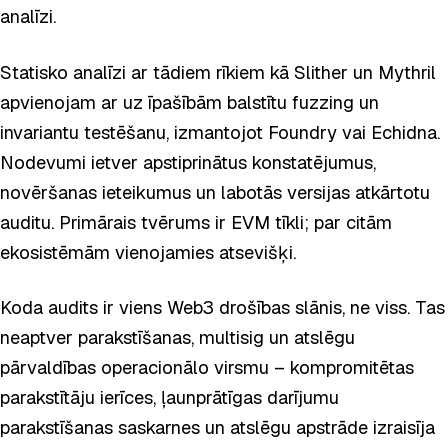
analīzi.
Statisko analīzi ar tādiem rīkiem kā Slither un Mythril
apvienojam ar uz īpašībām balstītu fuzzing un
invariantu testēšanu, izmantojot Foundry vai Echidna.
Nodevumi ietver apstiprinātus konstatējumus,
novēršanas ieteikumus un labotās versijas atkārtotu
auditu. Primārais tvērums ir EVM tīkli; par citām
ekosistēmām vienojamies atsevišķi.
Koda audits ir viens Web3 drošības slānis, ne viss. Tas
neaptver parakstīšanas, multisig un atslēgu
pārvaldības operacionālo virsmu – kompromitētas
parakstītāju ierīces, ļaunprātīgas darījumu
parakstīšanas saskarnes un atslēgu apstrāde izraisīja