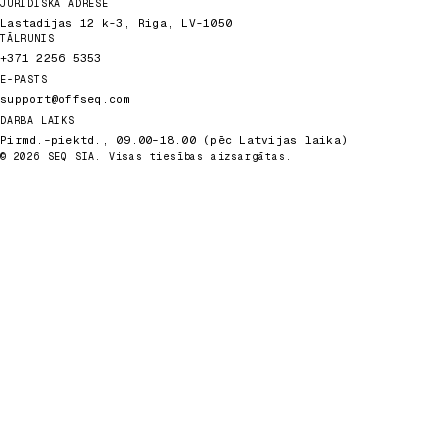
JURIDISKĀ ADRESE
Lastadijas 12 k-3, Riga, LV-1050
TĀLRUNIS
+371 2256 5353
E-PASTS
support@offseq.com
DARBA LAIKS
Pirmd.–piektd., 09.00–18.00 (pēc Latvijas laika)
© 2026 SEQ SIA. Visas tiesības aizsargātas.