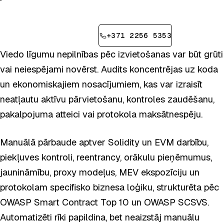
Pieteikt konsultāciju
+371 2256 5353
Viedo līgumu nepilnības pēc izvietošanas var būt grūti
vai neiespējami novērst. Audits koncentrējas uz koda
un ekonomiskajiem nosacījumiem, kas var izraisīt
neatļautu aktīvu pārvietošanu, kontroles zaudēšanu,
pakalpojuma atteici vai protokola maksātnespēju.
Manuālā pārbaude aptver Solidity un EVM darbību,
piekļuves kontroli, reentrancy, orākulu pieņēmumus,
jaunināmību, proxy modeļus, MEV ekspozīciju un
protokolam specifisko biznesa loģiku, strukturēta pēc
OWASP Smart Contract Top 10 un OWASP SCSVS.
Automatizēti rīki papildina, bet neaizstāj manuālu