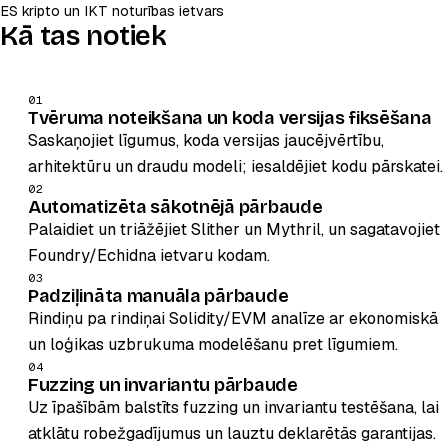
ES kripto un IKT noturības ietvars
Kā tas notiek
01
Tvēruma noteikšana un koda versijas fiksēšana
Saskaņojiet līgumus, koda versijas jaucējvērtību,
arhitektūru un draudu modeli; iesaldējiet kodu pārskatei.
02
Automatizēta sākotnējā pārbaude
Palaidiet un triāžējiet Slither un Mythril, un sagatavojiet
Foundry/Echidna ietvaru kodam.
03
Padziļināta manuāla pārbaude
Rindiņu pa rindiņai Solidity/EVM analīze ar ekonomiskā
un loģikas uzbrukuma modelēšanu pret līgumiem.
04
Fuzzing un invariantu pārbaude
Uz īpašībām balstīts fuzzing un invariantu testēšana, lai
atklātu robežgadījumus un lauztu deklarētās garantijas.