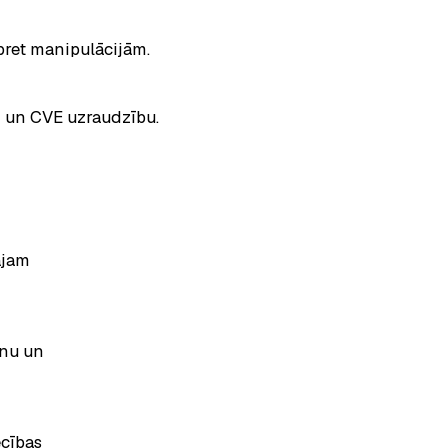
 pret manipulācijām.
M un CVE uzraudzību.
ajam
anu un
cības