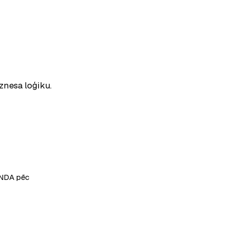
iznesa loģiku.
Not
· NDA pēc