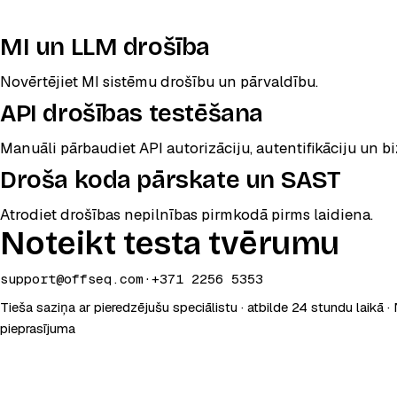
MI un LLM drošība
Novērtējiet MI sistēmu drošību un pārvaldību.
API drošības testēšana
Manuāli pārbaudiet API autorizāciju, autentifikāciju un b
Droša koda pārskate un SAST
Atrodiet drošības nepilnības pirmkodā pirms laidiena.
Noteikt testa tvērumu
support@offseq.com
·
+371 2256 5353
Tieša saziņa ar pieredzējušu speciālistu · atbilde 24 stundu laikā 
pieprasījuma