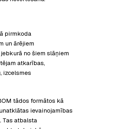
tā pirmkoda
m un ārējiem
 jebkurā no šiem slāņiem
tējam atkarības,
, izcelsmes
SBOM tādos formātos kā
aunatklātas ievainojamības
. Tas atbalsta