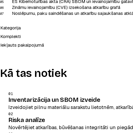
ES Kibernoturības akta (CRA) SBOM un ievainojamību gatav
05
Zināmu ievainojamību (CVE) izsekošana atkarību grafā
06
Noslēpumu, paku saindēšanas un atkarību sajaukšanas atkl
07
Kategorija
Komplekti
Iekļauts pakalpojumā
Kā tas notiek
01
Inventarizācija un SBOM izveide
Izveidojiet pilnu materiālu sarakstu lietotnēm, atkarī
02
Riska analīze
Novērtējiet atkarības, būvēšanas integritāti un piegād