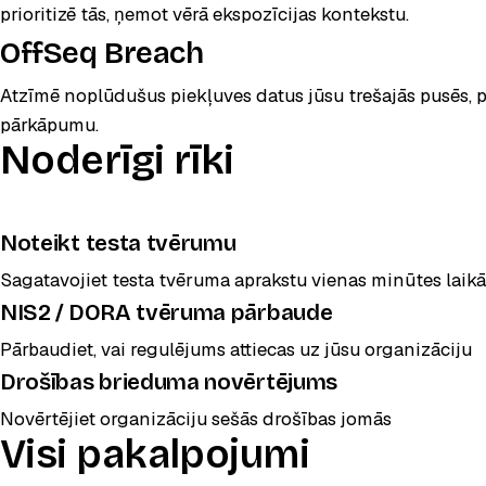
prioritizē tās, ņemot vērā ekspozīcijas kontekstu.
, atveras jaunā cilnē
OffSeq Breach
Atzīmē noplūdušus piekļuves datus jūsu trešajās pusēs, pi
pārkāpumu.
Noderīgi rīki
Noteikt testa tvērumu
Sagatavojiet testa tvēruma aprakstu vienas minūtes laikā
NIS2 / DORA tvēruma pārbaude
Pārbaudiet, vai regulējums attiecas uz jūsu organizāciju
Drošības brieduma novērtējums
Novērtējiet organizāciju sešās drošības jomās
Visi pakalpojumi