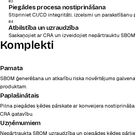
03
Piegādes procesa nostiprināšana
Stipriniet CI/CD integritāti, izcelsmi un parakstīšanu
04
Atbilstība un uzraudzība
Saskaņojiet ar CRA un izveidojiet nepārtrauktu SBO
Komplekti
Pamata
SBOM ģenerēšana un atkarību riska novērtējums galven
produktam.
Paplašinātais
POPULĀRS
Pilna piegādes ķēdes pārskate ar konveijera nostiprināš
CRA gatavību.
Uzņēmumiem
Nepārtraukta SBOM uzraudzība un piegādes ķēdes pārlie