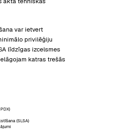
s akta tehniskās
ana var ietvert
inimālo privilēģiju
SA līdzīgas izcelsmes
ielāgojam katras trešās
SPDX)
kstīšana (SLSA)
nājumi