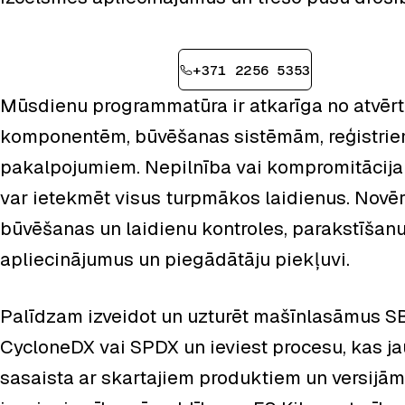
Pieteikt konsultāciju
+371 2256 5353
Mūsdienu programmatūra ir atkarīga no atvēr
komponentēm, būvēšanas sistēmām, reģistrie
pakalpojumiem. Nepilnība vai kompromitācija
var ietekmēt visus turpmākos laidienus. Novēr
būvēšanas un laidienu kontroles, parakstīšanu
apliecinājumus un piegādātāju piekļuvi.
Palīdzam izveidot un uzturēt mašīnlasāmus 
CycloneDX vai SPDX un ieviest procesu, kas j
sasaista ar skartajiem produktiem un versijām