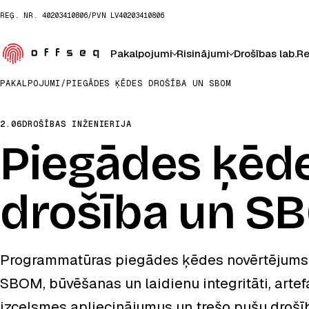
REĢ. NR.
40203410806
/
PVN
LV40203410806
Pakalpojumi
Risinājumi
Drošības lab.
Re
PAKALPOJUMI
/
PIEGĀDES ĶĒDES DROŠĪBA UN SBOM
2.06
DROŠĪBAS INŽENIERIJA
Piegādes ķēd
drošība un S
Programmatūras piegādes ķēdes novērtējums, 
SBOM, būvēšanas un laidienu integritāti, artef
izcelsmes apliecinājumus un trešo pušu drošī