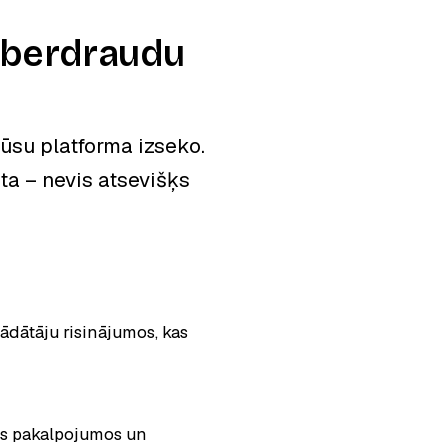
kiberdraudu
mūsu platforma izseko.
ta – nevis atsevišķs
 cilnē
ādātāju risinājumos, kas
os pakalpojumos un