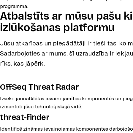
programma.
Atbalstīts ar mūsu pašu 
izlūkošanas platformu
Jūsu atkarības un piegādātāji ir tieši tas, ko 
Sadarbojoties ar mums, šī uzraudzība ir iekļau
rīks, kas jāpērk.
, atveras jaunā
OffSeq Threat Radar
Izseko jaunatklātas ievainojamības komponentēs un pieg
izmantoti jūsu tehnoloģiskajā vidē.
, atveras jaunā cilnē
threat-finder
Identificē zināmas ievainojamas komponentes darbojoš