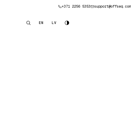
+371 2256 5353
support@offseq.com
Pieteikt konsultāciju
EN
LV
English
Latviešu