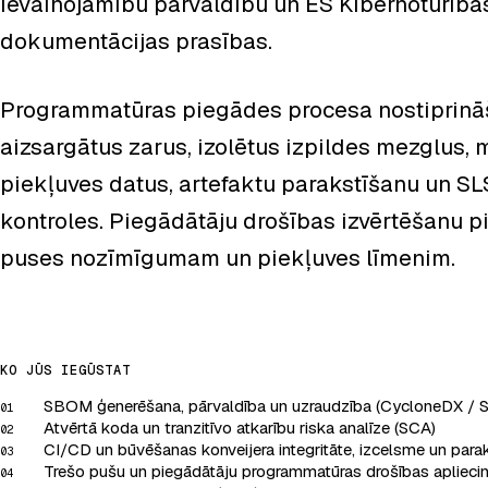
ievainojamību pārvaldību un ES Kibernoturība
dokumentācijas prasības.
Programmatūras piegādes procesa nostiprināš
aizsargātus zarus, izolētus izpildes mezglus, m
piekļuves datus, artefaktu parakstīšanu un SL
kontroles. Piegādātāju drošības izvērtēšanu p
puses nozīmīgumam un piekļuves līmenim.
KO JŪS IEGŪSTAT
SBOM ģenerēšana, pārvaldība un uzraudzība (CycloneDX / 
01
Atvērtā koda un tranzitīvo atkarību riska analīze (SCA)
02
CI/CD un būvēšanas konveijera integritāte, izcelsme un para
03
Trešo pušu un piegādātāju programmatūras drošības aplieci
04