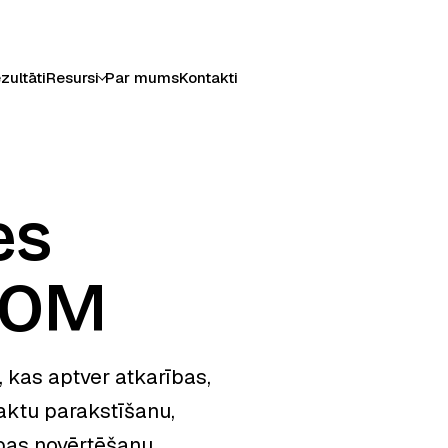
zultāti
Resursi
Par mums
Kontakti
es
BOM
kas aptver atkarības,
aktu parakstīšanu,
bas novērtēšanu.