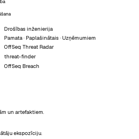
ība
āšana
Drošības inženierija
Pamata · Paplašinātais · Uzņēmumiem
, atveras jaunā cilnē
OffSeq Threat Radar
, atveras jaunā cilnē
threat-finder
, atveras jaunā cilnē
OffSeq Breach
bām un artefaktiem.
ātāju ekspozīciju.