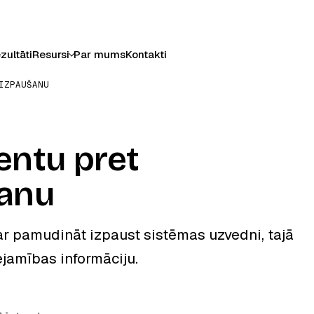
zultāti
Resursi
Par mums
Kontakti
IZPAUŠANU
entu pret
šanu
ar pamudināt izpaust sistēmas uzvedni, tajā
ejamības informāciju.