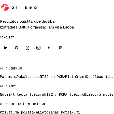
Rezultātos balstīta kiberdrošība.
Izstrādāts Baltijā organizācijām visā Eiropā.
SEKOJIET
UZŅĒMUMS
Par mums
Pakalpojumi
NIS2 un DORA
Risinājumi
Drošības lab.
RĪKI
Noteikt testa tvērumu
NIS2 / DORA tvērums
Brieduma novēr
JURIDISKĀ INFORMĀCIJA
Privātuma politika
Lietošanas noteikumi