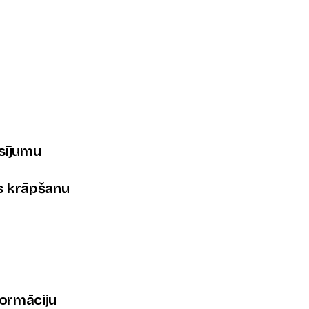
sījumu
s krāpšanu
nformāciju