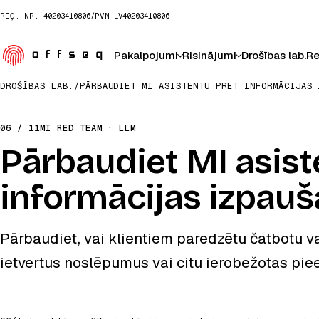
REĢ. NR.
40203410806
/
PVN
LV40203410806
Pakalpojumi
Risinājumi
Drošības lab.
Re
DROŠĪBAS LAB.
/
PĀRBAUDIET MI ASISTENTU PRET INFORMĀCIJAS 
06 / 11
MI RED TEAM · LLM
Pārbaudiet MI asist
informācijas izpau
Pārbaudiet, vai klientiem paredzētu čatbotu v
ietvertus noslēpumus vai citu ierobežotas pie