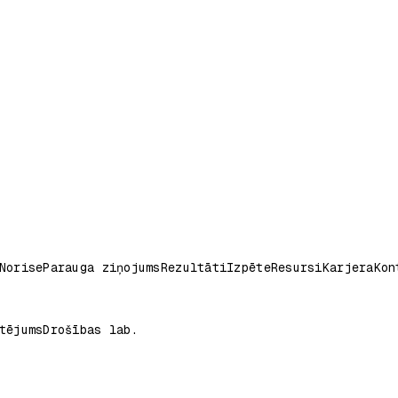
Norise
Parauga ziņojums
Rezultāti
Izpēte
Resursi
Karjera
Kon
tējums
Drošības lab.