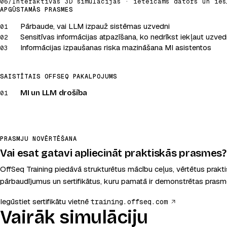
06
/
Interaktīvas 3D simulācijas · ieteicams dators un ies
MI red team · LLM
APGŪSTAMĀS PRASMES
Pārbaude, vai LLM izpauž sistēmas uzvedni
Palaist simulāciju
01
Sensitīvas informācijas atpazīšana, ko nedrīkst iekļaut uzve
02
Ieteicams dators un ieslēgta skaņa
Informācijas izpaušanas riska mazināšana MI asistentos
03
SAISTĪTAIS OFFSEQ PAKALPOJUMS
MI un LLM drošība
01
PRASMJU NOVĒRTĒŠANA
Vai esat gatavi apliecināt praktiskās prasmes?
OffSeq Training piedāvā strukturētus mācību ceļus, vērtētus prakt
pārbaudījumus un sertifikātus, kuru pamatā ir demonstrētas prasm
(atveras jau
Iegūstiet sertifikātu vietnē
training.offseq.com
Vairāk simulāciju