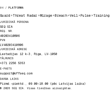
PLATFORMA
Guard
Threat Radar
Mirage
Breach
Veil
Pulse
Training
Juridiskie dati
JURIDISKĀ PERSONA
SEQ SIA
REĢ. NR.
40203410806
PVN
LV40203410806
JURIDISKĀ ADRESE
Lastadijas 12 k-3, Riga, LV-1050
TĀLRUNIS
+371 2256 5353
E-PASTS
support@offseq.com
DARBA LAIKS
Pirmd.–piektd., 09.00–18.00 (pēc Latvijas laika)
© 2026 SEQ SIA. Visas tiesības aizsargātas.