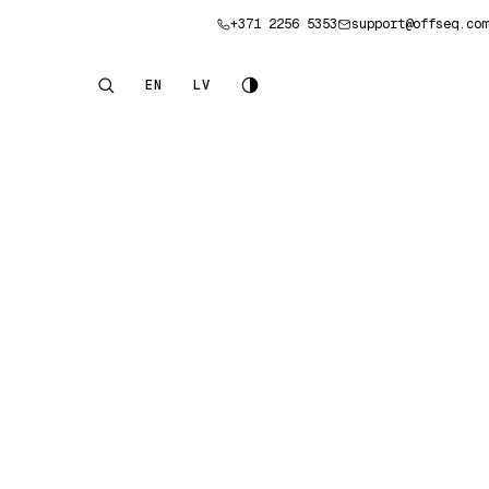
+371 2256 5353
support@offseq.com
Pieteikt konsultāciju
EN
LV
English
Latviešu