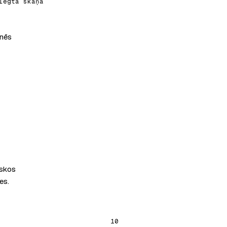
lēgta skaņa
dnēs
iskos
es.
nā cilnē)
10