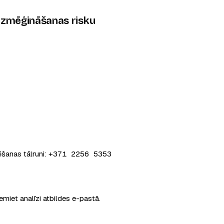
 izmēģināšanas risku
ēšanas tālruni:
+371 2256 5353
miet analīzi atbildes e-pastā.