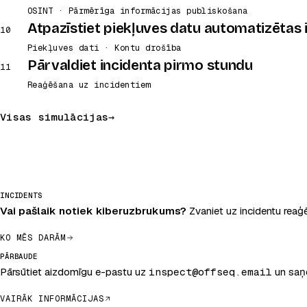
OSINT · Pārmērīga informācijas publiskošana
Atpazīstiet piekļuves datu automatizētas
10
Piekļuves dati · Kontu drošība
Pārvaldiet incidenta pirmo stundu
11
Reaģēšana uz incidentiem
Visas simulācijas
INCIDENTS
Vai pašlaik notiek kiberuzbrukums?
Zvaniet uz incidentu reaģ
KO MĒS DARĀM
PĀRBAUDE
Pārsūtiet aizdomīgu e-pastu uz
inspect@offseq.email
un saņe
VAIRĀK INFORMĀCIJAS