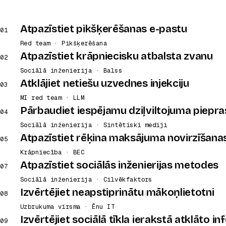
Atpazīstiet pikšķerēšanas e-pastu
01
Red team · Pikšķerēšana
Atpazīstiet krāpniecisku atbalsta zvanu
02
Sociālā inženierija · Balss
Atklājiet netiešu uzvednes injekciju
03
MI red team · LLM
Pārbaudiet iespējamu dziļviltojuma piepra
04
Sociālā inženierija · Sintētiski mediji
Atpazīstiet rēķina maksājuma novirzīšana
05
Krāpniecība · BEC
Atpazīstiet sociālās inženierijas metodes
07
Sociālā inženierija · Cilvēkfaktors
Izvērtējiet neapstiprinātu mākoņlietotni
08
Uzbrukuma virsma · Ēnu IT
Izvērtējiet sociālā tīkla ierakstā atklāto i
09